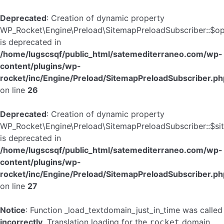
Deprecated
: Creation of dynamic property
WP_Rocket\Engine\Preload\SitemapPreloadSubscriber::$op
is deprecated in
/home/lugscsqf/public_html/satemediterraneo.com/wp-
content/plugins/wp-
rocket/inc/Engine/Preload/SitemapPreloadSubscriber.ph
on line
26
Deprecated
: Creation of dynamic property
WP_Rocket\Engine\Preload\SitemapPreloadSubscriber::$s
is deprecated in
/home/lugscsqf/public_html/satemediterraneo.com/wp-
content/plugins/wp-
rocket/inc/Engine/Preload/SitemapPreloadSubscriber.ph
on line
27
Notice
: Function _load_textdomain_just_in_time was called
incorrectly
. Translation loading for the
domain
rocket